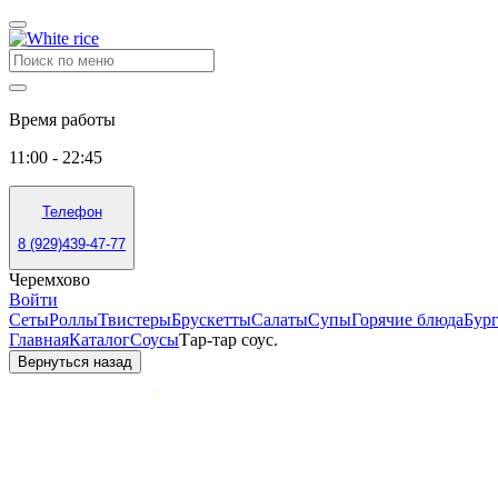
Время работы
11:00 - 22:45
Телефон
8 (929)439-47-77
Черемхово
Войти
Сеты
Роллы
Твистеры
Брускетты
Салаты
Супы
Горячие блюда
Бур
Главная
Каталог
Соусы
Тар-тар соус.
Вернуться назад