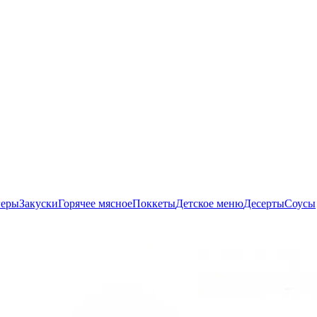
геры
Закуски
Горячее мясное
Поккеты
Детское меню
Десерты
Соусы