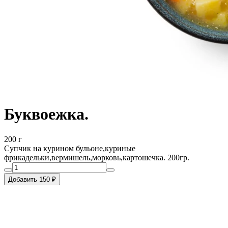
Буквоежка.
200 г
Супчик на курином бульоне,куриные
фрикадельки,вермишель,морковь,картошечка. 200гр.
Добавить 150 ₽