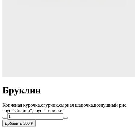
Бруклин
Копченая курочка,огурчик,сырная шапочка,воздушный рис,
соус "Спайси",соус "Терияки"
Добавить 380 ₽